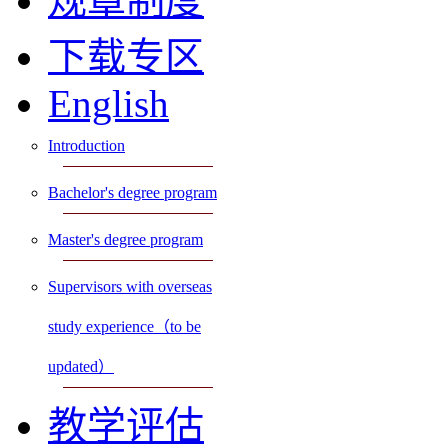
规章制度
下载专区
English
Introduction
Bachelor's degree program
Master's degree program
Supervisors with overseas
study experience（to be
updated）
教学评估