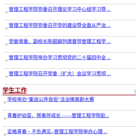
管理工程学院党委召开理论学习中心组学习暨 ...
>
管理工程学院党委召开党的建设暨全面从严治 ...
>
党委常委、副校长陈韶娟列席督导管理工程学 ...
>
管理工程学院举办学习贯彻党的二十届四中全 ...
>
管理工程学院召开党委（扩大）会议学习贯彻 ...
>
学生工作
学校举办“案说公序良俗”法治情景剧大赛
>
青春护幼苗，禁毒伴成长 ——管理工程学院赴...
>
定格青春・不负遇见--管理工程学院举办心理 ...
>