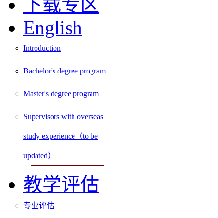
下载专区
English
Introduction
Bachelor's degree program
Master's degree program
Supervisors with overseas
study experience（to be
updated）
教学评估
专业评估