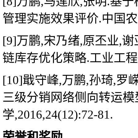
[8]万鹏,马莲欣,张明.
管理实施效果评价.中国农机化学报,
[9]万鹏,宋乃绪,原丕业
链库存优化策略.工业工程,2019
[10]戢守峰,万鹏,孙琦
三级分销网络侧向转运模
学,2016,24(12):72-81.
荣誉和奖励