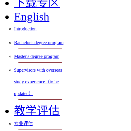
下载专区
English
Introduction
Bachelor's degree program
Master's degree program
Supervisors with overseas
study experience（to be
updated）
教学评估
专业评估