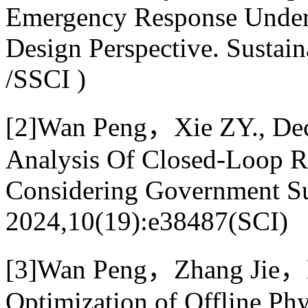
Emergency Response Under 
Design Perspective. Sustain
/SSCI )
[2]Wan Peng，Xie ZY., Dec
Analysis Of Closed-Loop R
Considering Government S
2024,10(19):e38487(SCI)
[3]Wan Peng，Zhang Jie，
Optimization of Offline Ph