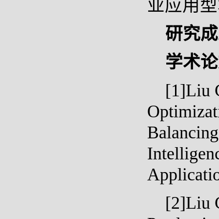
业应用型
研究成
学术论
[1]Liu 
Optimizat
Balancing.
Intelligen
Applicati
[2]Liu